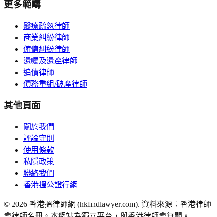
更多範疇
醫療疏忽律師
商業糾紛律師
僱傭糾紛律師
遺囑及遺產律師
追債律師
債務重組/破產律師
其他頁面
關於我們
評論守則
使用條款
私隱政策
聯絡我們
香港搵公證行網
©
2026
香港搵律師網 (hkfindlawyer.com). 資料來源：香港律師
會律師名冊。本網站為獨立平台，與香港律師會無關。