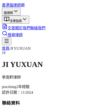
香港搵律師網
搵律師
法律指南
文章
關於我們
聯絡我們
搜尋律師
首頁
/
JI YUXUAN
JY
JI YUXUAN
季雨軒
律師
practising
2年
經驗
認許日期：
11/2024
聯絡資料