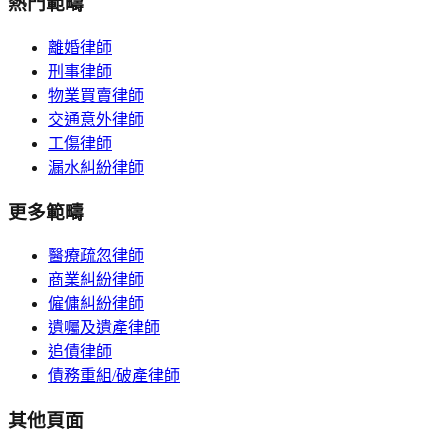
熱門範疇
離婚律師
刑事律師
物業買賣律師
交通意外律師
工傷律師
漏水糾紛律師
更多範疇
醫療疏忽律師
商業糾紛律師
僱傭糾紛律師
遺囑及遺產律師
追債律師
債務重組/破產律師
其他頁面