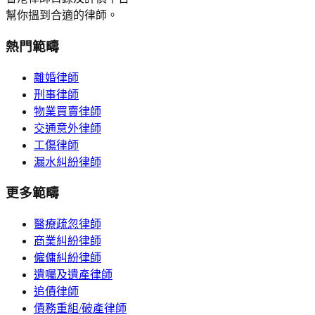
幫你搵到合適的律師。
熱門範疇
離婚律師
刑事律師
物業買賣律師
交通意外律師
工傷律師
漏水糾紛律師
更多範疇
醫療疏忽律師
商業糾紛律師
僱傭糾紛律師
遺囑及遺產律師
追債律師
債務重組/破產律師