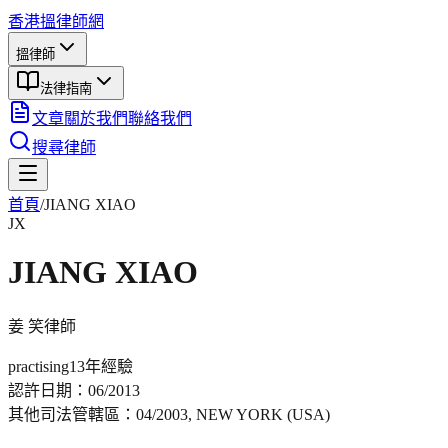
香港搵律師網
搵律師
法律指南
文章
關於我們
聯絡我們
搜尋律師
首頁
/
JIANG XIAO
JX
JIANG XIAO
姜 笑
律師
practising
13年
經驗
認許日期：
06/2013
其他司法管轄區：
04/2003, NEW YORK (USA)