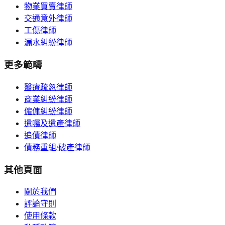
物業買賣律師
交通意外律師
工傷律師
漏水糾紛律師
更多範疇
醫療疏忽律師
商業糾紛律師
僱傭糾紛律師
遺囑及遺產律師
追債律師
債務重組/破產律師
其他頁面
關於我們
評論守則
使用條款