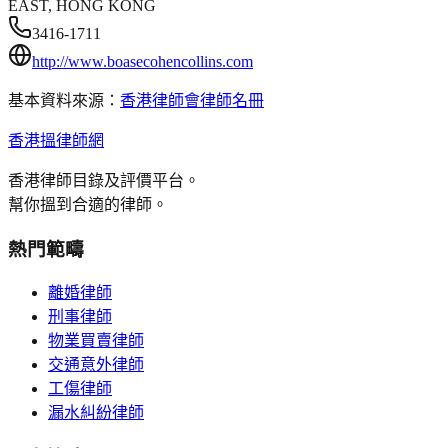
EAST, HONG KONG
3416-1711
http://www.boasecohencollins.com
基本資料來源：
香港律師會律師名冊
香港搵律師網
香港律師目錄及評價平台。
幫你搵到合適的律師。
熱門範疇
離婚律師
刑事律師
物業買賣律師
交通意外律師
工傷律師
漏水糾紛律師