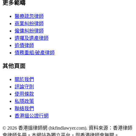
更多範疇
醫療疏忽律師
商業糾紛律師
僱傭糾紛律師
遺囑及遺產律師
追債律師
債務重組/破產律師
其他頁面
關於我們
評論守則
使用條款
私隱政策
聯絡我們
香港搵公證行網
©
2026
香港搵律師網 (hkfindlawyer.com). 資料來源：香港律師
會律師名冊。本網站為獨立平台，與香港律師會無關。