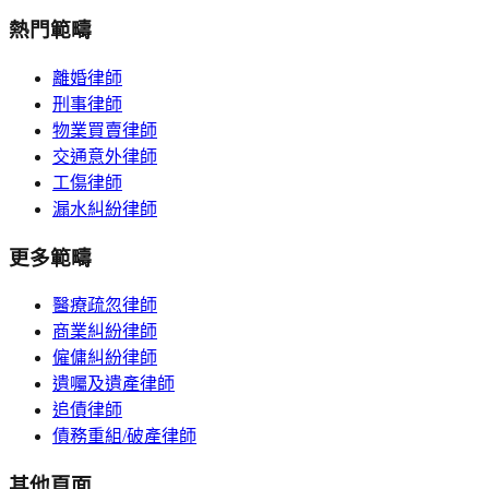
熱門範疇
離婚律師
刑事律師
物業買賣律師
交通意外律師
工傷律師
漏水糾紛律師
更多範疇
醫療疏忽律師
商業糾紛律師
僱傭糾紛律師
遺囑及遺產律師
追債律師
債務重組/破產律師
其他頁面