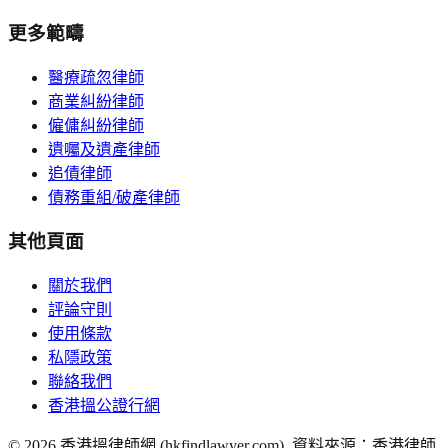
更多範疇
醫療疏忽律師
商業糾紛律師
僱傭糾紛律師
遺囑及遺產律師
追債律師
債務重組/破產律師
其他頁面
關於我們
評論守則
使用條款
私隱政策
聯絡我們
香港搵公證行網
©
2026
香港搵律師網 (hkfindlawyer.com). 資料來源：香港律師