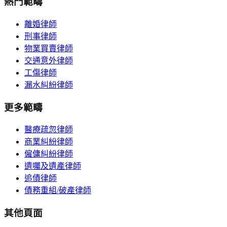
熱門範疇
離婚律師
刑事律師
物業買賣律師
交通意外律師
工傷律師
漏水糾紛律師
更多範疇
醫療疏忽律師
商業糾紛律師
僱傭糾紛律師
遺囑及遺產律師
追債律師
債務重組/破產律師
其他頁面