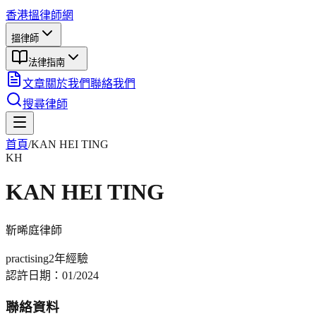
香港搵律師網
搵律師
法律指南
文章
關於我們
聯絡我們
搜尋律師
首頁
/
KAN HEI TING
KH
KAN HEI TING
靳晞庭
律師
practising
2年
經驗
認許日期：
01/2024
聯絡資料