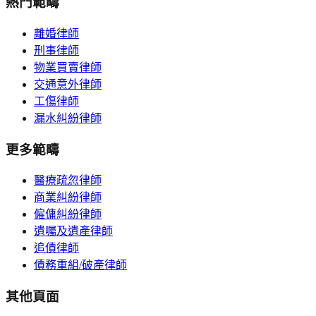
熱門範疇
離婚律師
刑事律師
物業買賣律師
交通意外律師
工傷律師
漏水糾紛律師
更多範疇
醫療疏忽律師
商業糾紛律師
僱傭糾紛律師
遺囑及遺產律師
追債律師
債務重組/破產律師
其他頁面