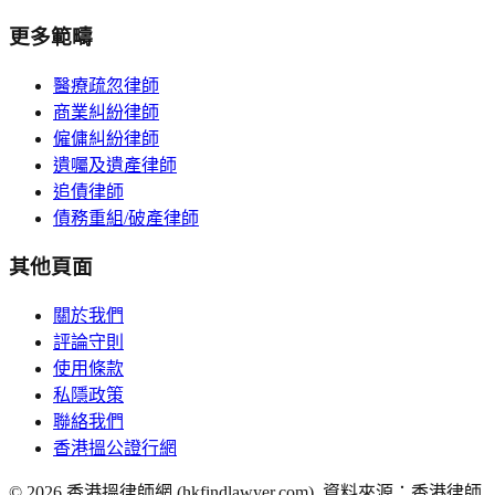
更多範疇
醫療疏忽律師
商業糾紛律師
僱傭糾紛律師
遺囑及遺產律師
追債律師
債務重組/破產律師
其他頁面
關於我們
評論守則
使用條款
私隱政策
聯絡我們
香港搵公證行網
©
2026
香港搵律師網 (hkfindlawyer.com). 資料來源：香港律師