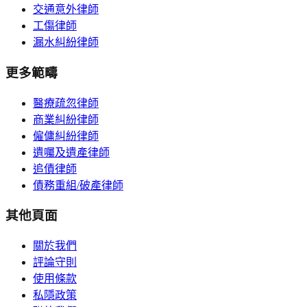
交通意外律師
工傷律師
漏水糾紛律師
更多範疇
醫療疏忽律師
商業糾紛律師
僱傭糾紛律師
遺囑及遺產律師
追債律師
債務重組/破產律師
其他頁面
關於我們
評論守則
使用條款
私隱政策