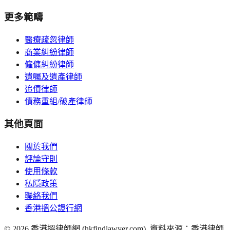
更多範疇
醫療疏忽律師
商業糾紛律師
僱傭糾紛律師
遺囑及遺產律師
追債律師
債務重組/破產律師
其他頁面
關於我們
評論守則
使用條款
私隱政策
聯絡我們
香港搵公證行網
©
2026
香港搵律師網 (hkfindlawyer.com). 資料來源：香港律師