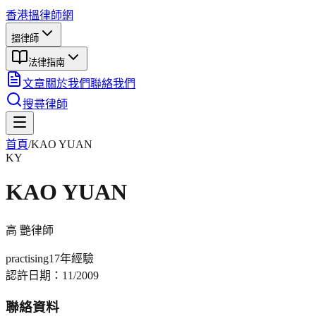
香港搵律師網
搵律師
法律指南
文章
關於我們
聯絡我們
搜尋律師
首頁
/
KAO YUAN
KY
KAO YUAN
高 艷
律師
practising
17年
經驗
認許日期：
11/2009
聯絡資料