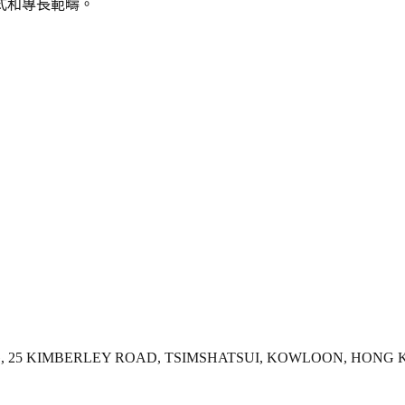
式和專長範疇。
NG, 25 KIMBERLEY ROAD, TSIMSHATSUI, KOWLOON, HONG