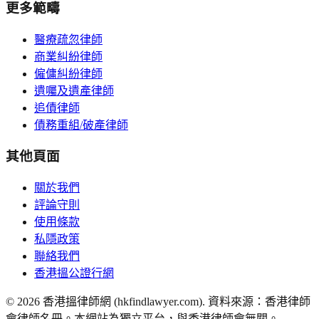
更多範疇
醫療疏忽律師
商業糾紛律師
僱傭糾紛律師
遺囑及遺產律師
追債律師
債務重組/破產律師
其他頁面
關於我們
評論守則
使用條款
私隱政策
聯絡我們
香港搵公證行網
©
2026
香港搵律師網 (hkfindlawyer.com). 資料來源：香港律師
會律師名冊。本網站為獨立平台，與香港律師會無關。