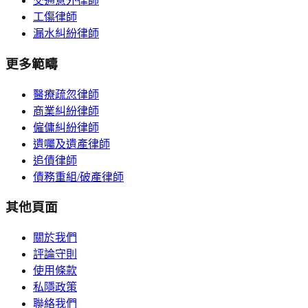
交通意外律師
工傷律師
漏水糾紛律師
更多範疇
醫療疏忽律師
商業糾紛律師
僱傭糾紛律師
遺囑及遺產律師
追債律師
債務重組/破產律師
其他頁面
關於我們
評論守則
使用條款
私隱政策
聯絡我們