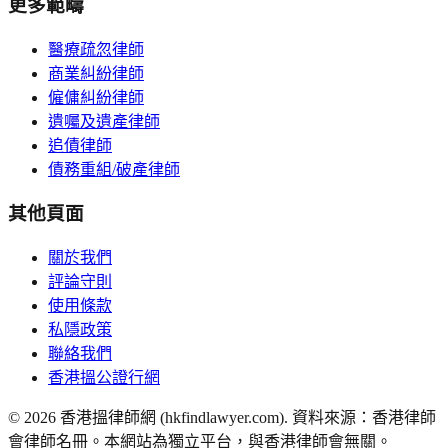
更多範疇
醫療疏忽律師
商業糾紛律師
僱傭糾紛律師
遺囑及遺產律師
追債律師
債務重組/破產律師
其他頁面
關於我們
評論守則
使用條款
私隱政策
聯絡我們
香港搵公證行網
©
2026
香港搵律師網 (hkfindlawyer.com). 資料來源：香港律師
會律師名冊。本網站為獨立平台，與香港律師會無關。