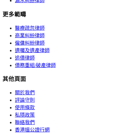
漏水糾紛律師
更多範疇
醫療疏忽律師
商業糾紛律師
僱傭糾紛律師
遺囑及遺產律師
追債律師
債務重組/破產律師
其他頁面
關於我們
評論守則
使用條款
私隱政策
聯絡我們
香港搵公證行網