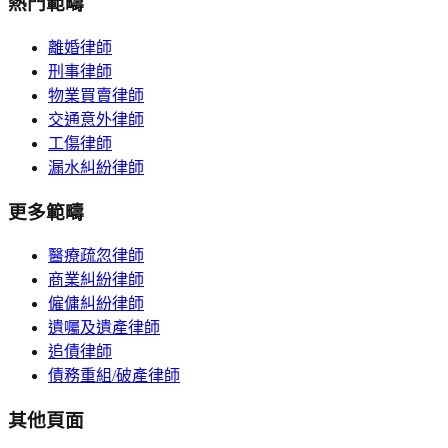
熱門範疇
離婚律師
刑事律師
物業買賣律師
交通意外律師
工傷律師
漏水糾紛律師
更多範疇
醫療疏忽律師
商業糾紛律師
僱傭糾紛律師
遺囑及遺產律師
追債律師
債務重組/破產律師
其他頁面