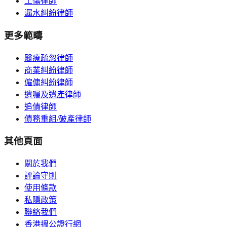
工傷律師
漏水糾紛律師
更多範疇
醫療疏忽律師
商業糾紛律師
僱傭糾紛律師
遺囑及遺產律師
追債律師
債務重組/破產律師
其他頁面
關於我們
評論守則
使用條款
私隱政策
聯絡我們
香港搵公證行網