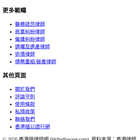
更多範疇
醫療疏忽律師
商業糾紛律師
僱傭糾紛律師
遺囑及遺產律師
追債律師
債務重組/破產律師
其他頁面
關於我們
評論守則
使用條款
私隱政策
聯絡我們
香港搵公證行網
©
2026
香港搵律師網 (hkfindlawyer.com). 資料來源：香港律師