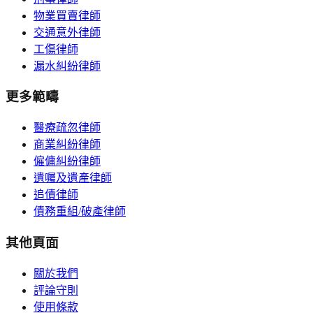
物業買賣律師
交通意外律師
工傷律師
漏水糾紛律師
更多範疇
醫療疏忽律師
商業糾紛律師
僱傭糾紛律師
遺囑及遺產律師
追債律師
債務重組/破產律師
其他頁面
關於我們
評論守則
使用條款