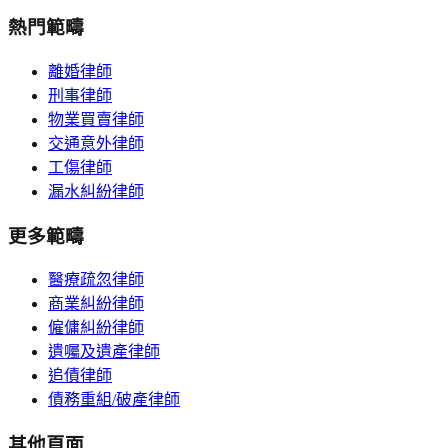
熱門範疇
離婚律師
刑事律師
物業買賣律師
交通意外律師
工傷律師
漏水糾紛律師
更多範疇
醫療疏忽律師
商業糾紛律師
僱傭糾紛律師
遺囑及遺產律師
追債律師
債務重組/破產律師
其他頁面