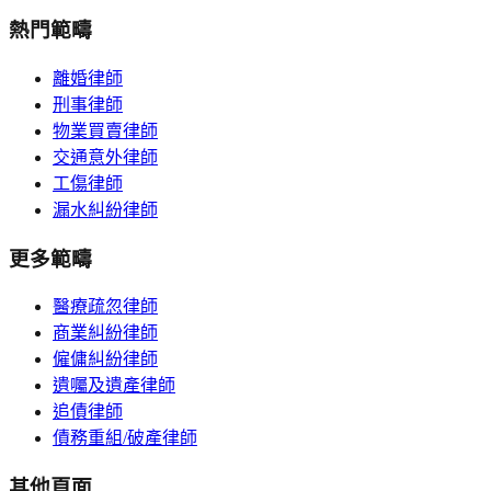
熱門範疇
離婚律師
刑事律師
物業買賣律師
交通意外律師
工傷律師
漏水糾紛律師
更多範疇
醫療疏忽律師
商業糾紛律師
僱傭糾紛律師
遺囑及遺產律師
追債律師
債務重組/破產律師
其他頁面