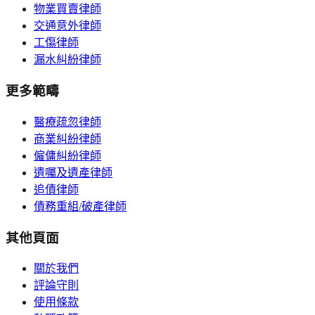
物業買賣律師
交通意外律師
工傷律師
漏水糾紛律師
更多範疇
醫療疏忽律師
商業糾紛律師
僱傭糾紛律師
遺囑及遺產律師
追債律師
債務重組/破產律師
其他頁面
關於我們
評論守則
使用條款