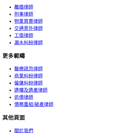
離婚律師
刑事律師
物業買賣律師
交通意外律師
工傷律師
漏水糾紛律師
更多範疇
醫療疏忽律師
商業糾紛律師
僱傭糾紛律師
遺囑及遺產律師
追債律師
債務重組/破產律師
其他頁面
關於我們