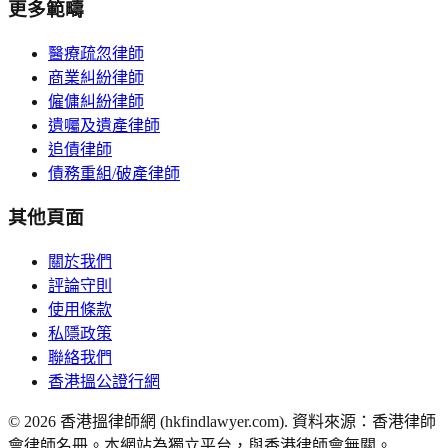
更多範疇
醫療疏忽律師
商業糾紛律師
僱傭糾紛律師
遺囑及遺產律師
追債律師
債務重組/破產律師
其他頁面
關於我們
評論守則
使用條款
私隱政策
聯絡我們
香港搵公證行網
©
2026
香港搵律師網 (hkfindlawyer.com). 資料來源：香港律師
會律師名冊。本網站為獨立平台，與香港律師會無關。