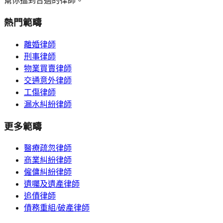
幫你搵到合適的律師。
熱門範疇
離婚律師
刑事律師
物業買賣律師
交通意外律師
工傷律師
漏水糾紛律師
更多範疇
醫療疏忽律師
商業糾紛律師
僱傭糾紛律師
遺囑及遺產律師
追債律師
債務重組/破產律師