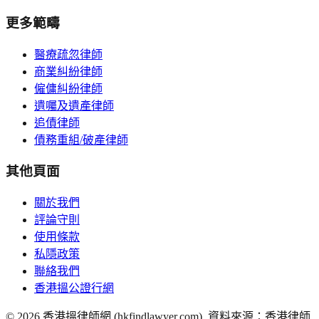
更多範疇
醫療疏忽律師
商業糾紛律師
僱傭糾紛律師
遺囑及遺產律師
追債律師
債務重組/破產律師
其他頁面
關於我們
評論守則
使用條款
私隱政策
聯絡我們
香港搵公證行網
©
2026
香港搵律師網 (hkfindlawyer.com). 資料來源：香港律師