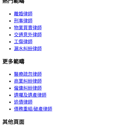
熱門範疇
離婚律師
刑事律師
物業買賣律師
交通意外律師
工傷律師
漏水糾紛律師
更多範疇
醫療疏忽律師
商業糾紛律師
僱傭糾紛律師
遺囑及遺產律師
追債律師
債務重組/破產律師
其他頁面