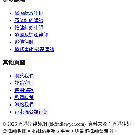
醫療疏忽律師
商業糾紛律師
僱傭糾紛律師
遺囑及遺產律師
追債律師
債務重組/破產律師
其他頁面
關於我們
評論守則
使用條款
私隱政策
聯絡我們
香港搵公證行網
©
2026
香港搵律師網 (hkfindlawyer.com). 資料來源：香港律師
會律師名冊。本網站為獨立平台，與香港律師會無關。