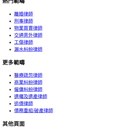
熱門範疇
離婚律師
刑事律師
物業買賣律師
交通意外律師
工傷律師
漏水糾紛律師
更多範疇
醫療疏忽律師
商業糾紛律師
僱傭糾紛律師
遺囑及遺產律師
追債律師
債務重組/破產律師
其他頁面