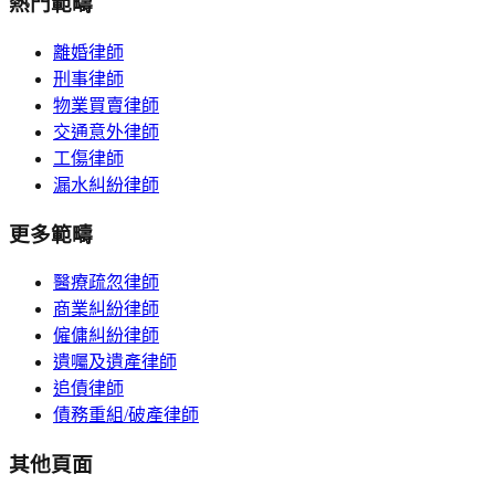
熱門範疇
離婚律師
刑事律師
物業買賣律師
交通意外律師
工傷律師
漏水糾紛律師
更多範疇
醫療疏忽律師
商業糾紛律師
僱傭糾紛律師
遺囑及遺產律師
追債律師
債務重組/破產律師
其他頁面