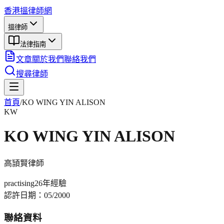
香港搵律師網
搵律師
法律指南
文章
關於我們
聯絡我們
搜尋律師
首頁
/
KO WING YIN ALISON
KW
KO WING YIN ALISON
高頴賢
律師
practising
26年
經驗
認許日期：
05/2000
聯絡資料