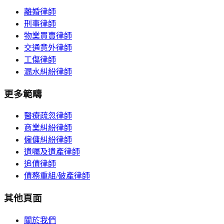
離婚律師
刑事律師
物業買賣律師
交通意外律師
工傷律師
漏水糾紛律師
更多範疇
醫療疏忽律師
商業糾紛律師
僱傭糾紛律師
遺囑及遺產律師
追債律師
債務重組/破產律師
其他頁面
關於我們