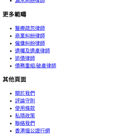
漏水糾紛律師
更多範疇
醫療疏忽律師
商業糾紛律師
僱傭糾紛律師
遺囑及遺產律師
追債律師
債務重組/破產律師
其他頁面
關於我們
評論守則
使用條款
私隱政策
聯絡我們
香港搵公證行網