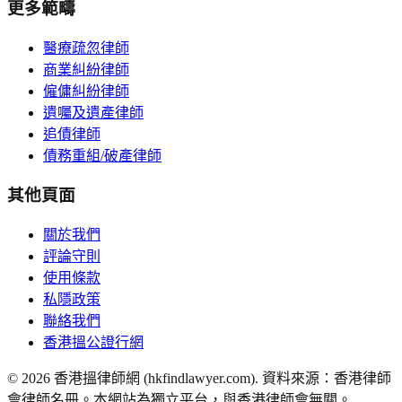
更多範疇
醫療疏忽律師
商業糾紛律師
僱傭糾紛律師
遺囑及遺產律師
追債律師
債務重組/破產律師
其他頁面
關於我們
評論守則
使用條款
私隱政策
聯絡我們
香港搵公證行網
©
2026
香港搵律師網 (hkfindlawyer.com). 資料來源：香港律師
會律師名冊。本網站為獨立平台，與香港律師會無關。