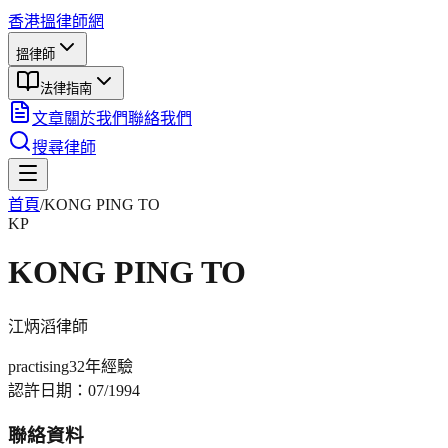
香港搵律師網
搵律師
法律指南
文章
關於我們
聯絡我們
搜尋律師
首頁
/
KONG PING TO
KP
KONG PING TO
江炳滔
律師
practising
32年
經驗
認許日期：
07/1994
聯絡資料