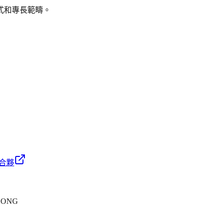
式和專長範疇。
合夥
 KONG