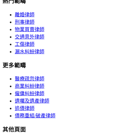
熱門範疇
離婚律師
刑事律師
物業買賣律師
交通意外律師
工傷律師
漏水糾紛律師
更多範疇
醫療疏忽律師
商業糾紛律師
僱傭糾紛律師
遺囑及遺產律師
追債律師
債務重組/破產律師
其他頁面