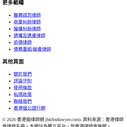
更多範疇
醫療疏忽律師
商業糾紛律師
僱傭糾紛律師
遺囑及遺產律師
追債律師
債務重組/破產律師
其他頁面
關於我們
評論守則
使用條款
私隱政策
聯絡我們
香港搵公證行網
©
2026
香港搵律師網 (hkfindlawyer.com). 資料來源：香港律師
會律師名冊。本網站為獨立平台，與香港律師會無關。