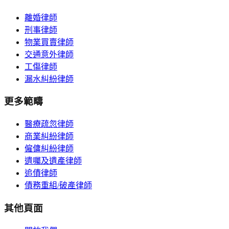
離婚律師
刑事律師
物業買賣律師
交通意外律師
工傷律師
漏水糾紛律師
更多範疇
醫療疏忽律師
商業糾紛律師
僱傭糾紛律師
遺囑及遺產律師
追債律師
債務重組/破產律師
其他頁面