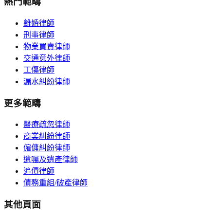
熱門範疇
離婚律師
刑事律師
物業買賣律師
交通意外律師
工傷律師
漏水糾紛律師
更多範疇
醫療疏忽律師
商業糾紛律師
僱傭糾紛律師
遺囑及遺產律師
追債律師
債務重組/破產律師
其他頁面