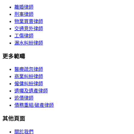
離婚律師
刑事律師
物業買賣律師
交通意外律師
工傷律師
漏水糾紛律師
更多範疇
醫療疏忽律師
商業糾紛律師
僱傭糾紛律師
遺囑及遺產律師
追債律師
債務重組/破產律師
其他頁面
關於我們