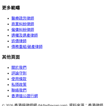
更多範疇
醫療疏忽律師
商業糾紛律師
僱傭糾紛律師
遺囑及遺產律師
追債律師
債務重組/破產律師
其他頁面
關於我們
評論守則
使用條款
私隱政策
聯絡我們
香港搵公證行網
©
2026
香港搵律師網 (hkfindlawyer.com). 資料來源：香港律師