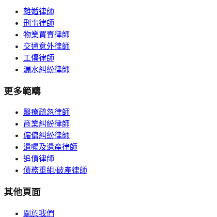
離婚律師
刑事律師
物業買賣律師
交通意外律師
工傷律師
漏水糾紛律師
更多範疇
醫療疏忽律師
商業糾紛律師
僱傭糾紛律師
遺囑及遺產律師
追債律師
債務重組/破產律師
其他頁面
關於我們