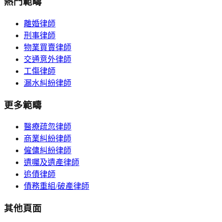
熱門範疇
離婚律師
刑事律師
物業買賣律師
交通意外律師
工傷律師
漏水糾紛律師
更多範疇
醫療疏忽律師
商業糾紛律師
僱傭糾紛律師
遺囑及遺產律師
追債律師
債務重組/破產律師
其他頁面