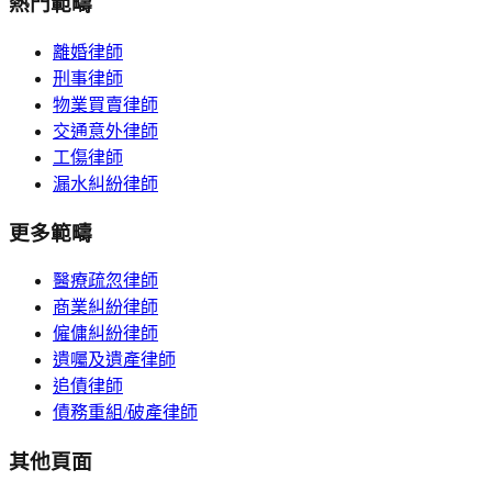
熱門範疇
離婚律師
刑事律師
物業買賣律師
交通意外律師
工傷律師
漏水糾紛律師
更多範疇
醫療疏忽律師
商業糾紛律師
僱傭糾紛律師
遺囑及遺產律師
追債律師
債務重組/破產律師
其他頁面