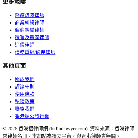
更多範疇
醫療疏忽律師
商業糾紛律師
僱傭糾紛律師
遺囑及遺產律師
追債律師
債務重組/破產律師
其他頁面
關於我們
評論守則
使用條款
私隱政策
聯絡我們
香港搵公證行網
©
2026
香港搵律師網 (hkfindlawyer.com). 資料來源：香港律師
會律師名冊。本網站為獨立平台，與香港律師會無關。