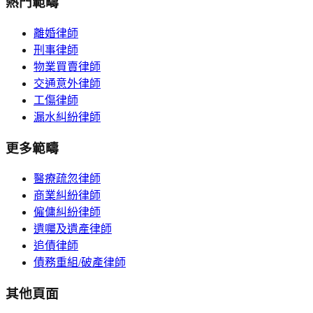
熱門範疇
離婚律師
刑事律師
物業買賣律師
交通意外律師
工傷律師
漏水糾紛律師
更多範疇
醫療疏忽律師
商業糾紛律師
僱傭糾紛律師
遺囑及遺產律師
追債律師
債務重組/破產律師
其他頁面