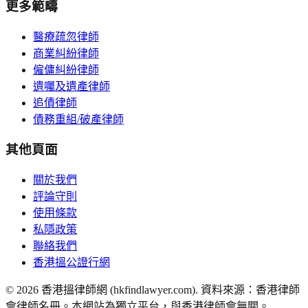
更多範疇
醫療疏忽律師
商業糾紛律師
僱傭糾紛律師
遺囑及遺產律師
追債律師
債務重組/破產律師
其他頁面
關於我們
評論守則
使用條款
私隱政策
聯絡我們
香港搵公證行網
©
2026
香港搵律師網 (hkfindlawyer.com). 資料來源：香港律師
會律師名冊。本網站為獨立平台，與香港律師會無關。